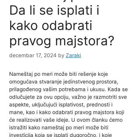
Da li se isplati i
kako odabrati
pravog majstora?
decembar 17, 2024
by
Zaraki
Nameštaj po meri može biti rešenje koje
omogućava stvaranje jedinstvenog prostora,
prilagođenog vašim potrebama i ukusu. Kada se
odlučujete za ovu opciju, važno je razmotriti sve
aspekte, uključujući isplativost, prednosti i
mane, kao i kako odabrati pravog majstora koji
će realizovati vaše ideje. U ovom članku ćemo
istražiti kako nameštaj po meri može biti
investicija koja se isplati dugoročno, i koje