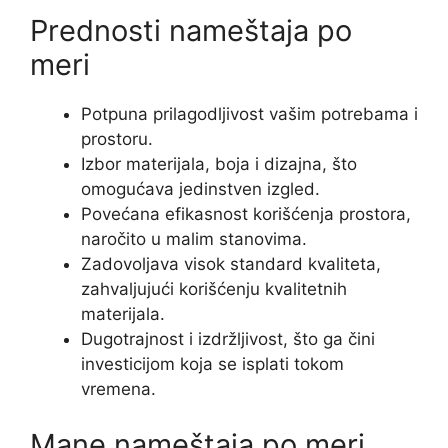
Prednosti nameštaja po
meri
Potpuna prilagodljivost vašim potrebama i
prostoru.
Izbor materijala, boja i dizajna, što
omogućava jedinstven izgled.
Povećana efikasnost korišćenja prostora,
naročito u malim stanovima.
Zadovoljava visok standard kvaliteta,
zahvaljujući korišćenju kvalitetnih
materijala.
Dugotrajnost i izdržljivost, što ga čini
investicijom koja se isplati tokom
vremena.
Mane nameštaja po meri