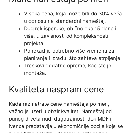
Visoka cena, koja može biti do 30% veća
u odnosu na standardni nameštaj.
Dug rok isporuke, obično oko 15 dana ili
više, u zavisnosti od kompleksnosti
projekta.
Ponekad je potrebno više vremena za
planiranje i izradu, što zahteva strpljenje.
Troškovi dodatne opreme, kao što je
montaža.
Kvaliteta naspram cene
Kada razmatrate cene nameštaja po meri,
važno je uzeti u obzir kvalitet. Nameštaj od
punog drveta nudi dugotrajnost, dok MDF i
iverica predstavljaju ekonomičnije opcije koje se