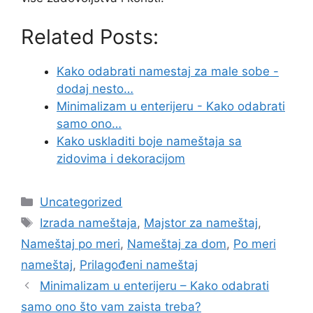
Related Posts:
Kako odabrati namestaj za male sobe -
dodaj nesto…
Minimalizam u enterijeru - Kako odabrati
samo ono…
Kako uskladiti boje nameštaja sa
zidovima i dekoracijom
Categories
Uncategorized
Tags
Izrada nameštaja
,
Majstor za nameštaj
,
Nameštaj po meri
,
Nameštaj za dom
,
Po meri
nameštaj
,
Prilagođeni nameštaj
Minimalizam u enterijeru – Kako odabrati
samo ono što vam zaista treba?