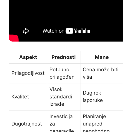
Aspekt
Prednosti
Mane
Potpuno
Cena može biti
Prilagodljivost
prilagođen
viša
Visoki
Dug rok
Kvalitet
standardi
isporuke
izrade
Investicija
Planiranje
Dugotrajnost
za
unapred
generacije
neophodno