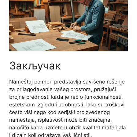
Закључак
Nameštaj po meri predstavlja savršeno rešenje
za prilagođavanje vašeg prostora, pružajući
brojne prednosti kada je reč o funkcionalnosti,
estetskom izgledu i udobnosti. Iako su troškovi
često viši nego kod serijski proizvedenog
nameštaja, isplativost može biti značajna,
naročito kada uzmete u obzir kvalitet materijala
i dizajn koji odražava vaš lični stil.