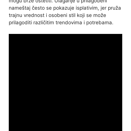
mogu brže oštetiti. Ulaganje u prilagođeni
nameštaj često se pokazuje isplativim, jer pruža
trajnu vrednost i osobeni stil koji se može
prilagoditi različitim trendovima i potrebama.