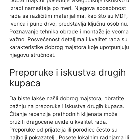
Dobar majstor poseduje višegodišnje iskustvo u
izradi nameštaja po meri. Njegova sposobnost
rada sa različitim materijalima, kao što su MDF,
iverica i puno drvo, predstavlja ključnu osobinu.
Poznavanje tehnika obrade i montaže je veoma
važno. Posvećenost detaljima i kvalitet rada su
karakteristike dobrog majstora koje upotpunjuju
njegovu stručnost.
Preporuke i iskustva drugih
kupaca
Da biste lakše našli dobrog majstora, obratite
pažnju na preporuke i iskustva drugih kupaca.
Čitanje recenzija prethodnih klijenata može
pružiti dragocene uvide u kvalitet rada.
Preporuke od prijatelja ili porodice često su
najbolji pokazatelji. Posete lokalnim radnjama ili