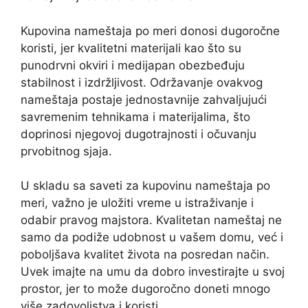
Kupovina nameštaja po meri donosi dugoročne
koristi, jer kvalitetni materijali kao što su
punodrvni okviri i medijapan obezbeđuju
stabilnost i izdržljivost. Održavanje ovakvog
nameštaja postaje jednostavnije zahvaljujući
savremenim tehnikama i materijalima, što
doprinosi njegovoj dugotrajnosti i očuvanju
prvobitnog sjaja.
U skladu sa saveti za kupovinu nameštaja po
meri, važno je uložiti vreme u istraživanje i
odabir pravog majstora. Kvalitetan nameštaj ne
samo da podiže udobnost u vašem domu, već i
poboljšava kvalitet života na posredan način.
Uvek imajte na umu da dobro investirajte u svoj
prostor, jer to može dugoročno doneti mnogo
više zadovoljstva i koristi.