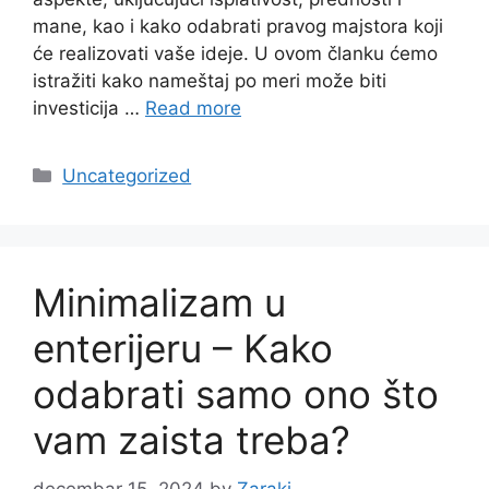
mane, kao i kako odabrati pravog majstora koji
će realizovati vaše ideje. U ovom članku ćemo
istražiti kako nameštaj po meri može biti
investicija …
Read more
Categories
Uncategorized
Minimalizam u
enterijeru – Kako
odabrati samo ono što
vam zaista treba?
decembar 15, 2024
by
Zaraki