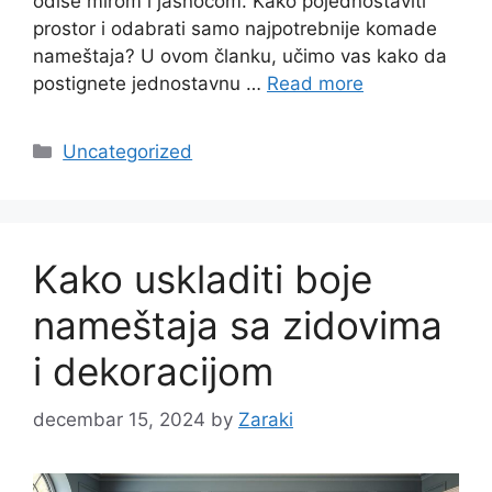
odiše mirom i jasnoćom. Kako pojednostaviti
prostor i odabrati samo najpotrebnije komade
nameštaja? U ovom članku, učimo vas kako da
postignete jednostavnu …
Read more
Categories
Uncategorized
Kako uskladiti boje
nameštaja sa zidovima
i dekoracijom
decembar 15, 2024
by
Zaraki